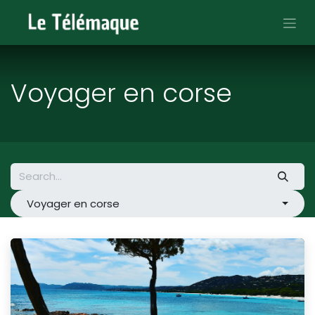
Skip to Content
Voyager en corse
Voyager en corse