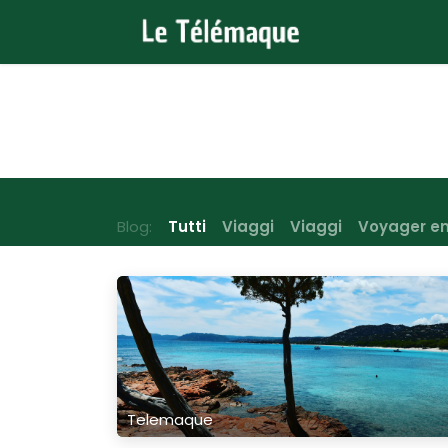
Passa al contenuto
Home
All
Blog:
Tutti
Viaggi
Viaggi
Voyager en
Telemaque