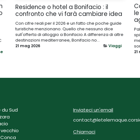
n
C
Residence o hotel a Bonifacio : il
o
le
confronto che vi farà cambiare idea
a
Con cifre reali per il 2026 e un fatto che poche guide
turistiche menzionano. Quello che nessuno dice
Pa
sull'offerta di alloggio a Bonifacio A differenza di altre
sp
destinazioni mediterranee, Bonifacio no...
€
me
21 mag 2026
Viaggi
so
se
21
 du Sud
Inviateci un'email
zara
contact@letelemaque.corsi
acio
 vecchio
Chiamaci
 Conca