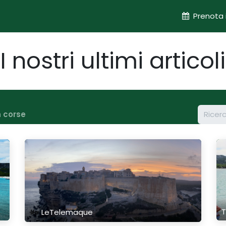
ogi
I dintorni
Chi siamo
Blog
Prenota 
I nostri ultimi articoli
 corse
LeTelemaque