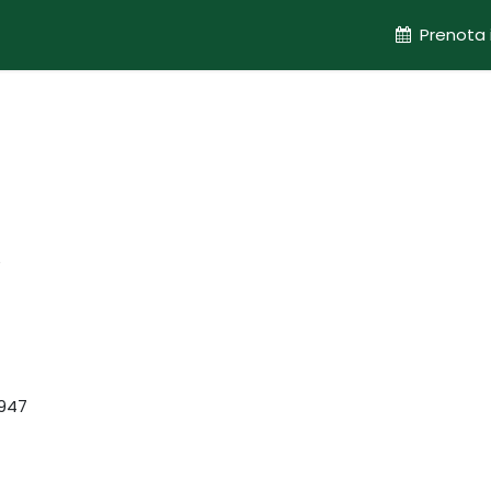
ogi
I dintorni
Chi siamo
Blog
Prenota 
e
6947