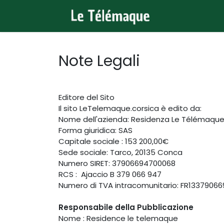
Passa al contenuto
Home
All
Note Legali
Editore del Sito
Il sito LeTelemaque.corsica è edito da:
Nome dell'azienda: Residenza Le Télémaqu
Forma giuridica: SAS
Capitale sociale : 153 200,00€
Sede sociale: Tarco, 20135 Conca
Numero SIRET: 37906694700068
RCS : Ajaccio B 379 066 947
Numero di TVA intracomunitario: FR1337906
Responsabile della Pubblicazione
Nome : Residence le telemaque