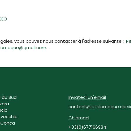
SEO
égales, vous pouvez nous contacter à l'adresse suivante :
Pe
letelemaque@gmail.com.
.
 du Sud
Inviateci un'email
zara
contact@letelemaque.corsi
acio
 vecchio
Chiamaci
 Conca
+33(0)677166934