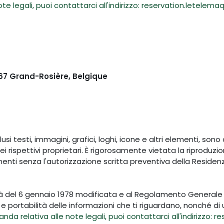
ote legali, puoi contattarci all'indirizzo: reservation.letele
67 Grand-Rosière, Belgique
lusi testi, immagini, grafici, loghi, icone e altri elementi, son
ei rispettivi proprietari. È rigorosamente vietata la riproduz
menti senza l'autorizzazione scritta preventiva della Reside
tà del 6 gennaio 1978 modificata e al Regolamento Generale s
 e portabilità delle informazioni che ti riguardano, nonché di 
nda relativa alle note legali, puoi contattarci all'indirizzo