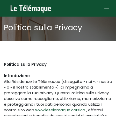
Passa al contenuto
Politica sulla Privacy
Politica sulla Privacy
Introduzione
Alla Résidence Le Télémaque (di seguito « noi », « nostro
» o « il nostro stabilimento »), ci impegniamo a
proteggere la tua privacy. Questa Politica sulla Privacy
descrive come raccogliamo, utilizziamo, memorizziamo
e proteggiamo i tuoi dati personali quando utilizzi il
nostro sito web
www.letelemaque.corsica
, effettui
prenotazioni o benefici dei nostri servizi di ospitalità e